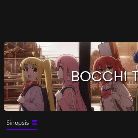
BOCCHI T
Sinopsis
