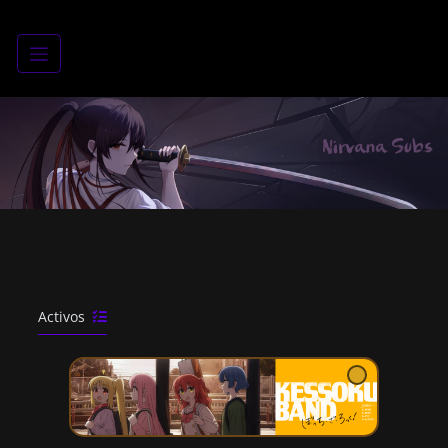
Saltar
al
contenido
Activos
