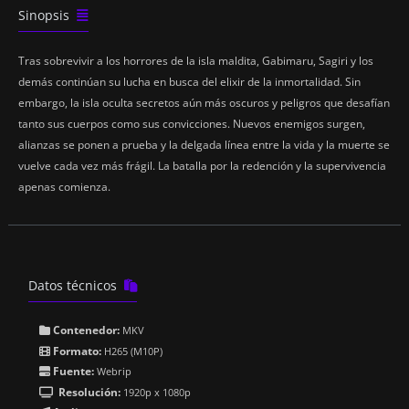
Sinopsis

Tras sobrevivir a los horrores de la isla maldita, Gabimaru, Sagiri y los
demás continúan su lucha en busca del elixir de la inmortalidad. Sin
embargo, la isla oculta secretos aún más oscuros y peligros que desafían
tanto sus cuerpos como sus convicciones. Nuevos enemigos surgen,
alianzas se ponen a prueba y la delgada línea entre la vida y la muerte se
vuelve cada vez más frágil. La batalla por la redención y la supervivencia
apenas comienza.
Datos técnicos

Contenedor:
MKV

Formato:
H265 (M10P)

Fuente:
Webrip

Resolución:
1920p x 1080p
