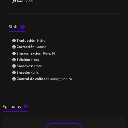
Audio:
AAC

Staff

Traducción:
Naive

Corrección:
Sonico

Sincronización:
Pérez16

Edición:
Trota

Karaokes:
Trota

Encode:
Kenichi

Control de calidad:
Yoange, Sonico

Episodios
