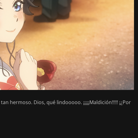
tan hermoso. Dios, qué lindooooo. ¡¡¡¡¡Maldición!!!!! ¡¿Por