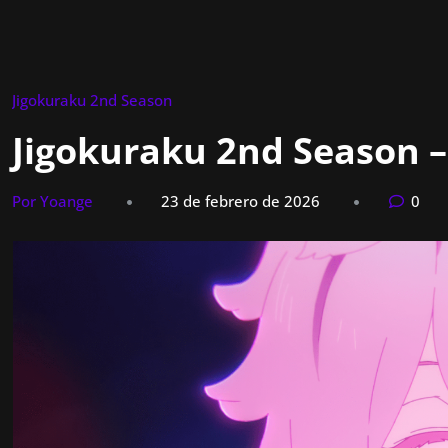
Jigokuraku 2nd Season
Jigokuraku 2nd Season –
Por Yoange
23 de febrero de 2026
0