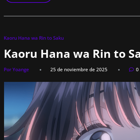
Kaoru Hana wa Rin to Saku
Kaoru Hana wa Rin to Sa
Por Yoange
25 de noviembre de 2025
0