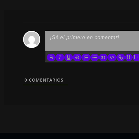
{}
[+
0
COMENTARIOS