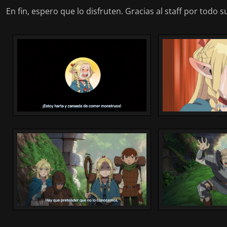
En fin, espero que lo disfruten. Gracias al staff por todo s