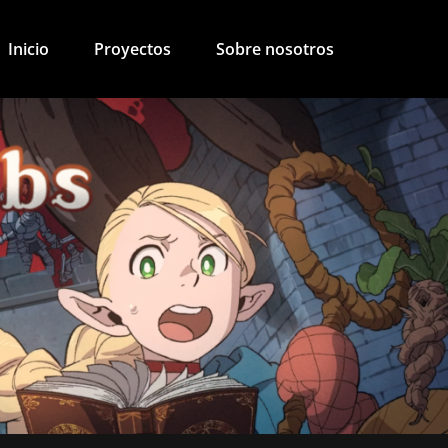
Inicio
Proyectos
Sobre nosotros