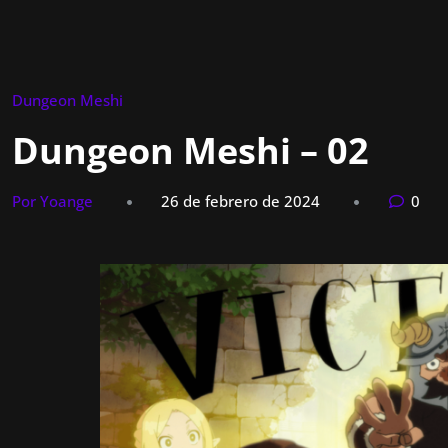
Dungeon Meshi
Dungeon Meshi – 02
Por Yoange
26 de febrero de 2024
0