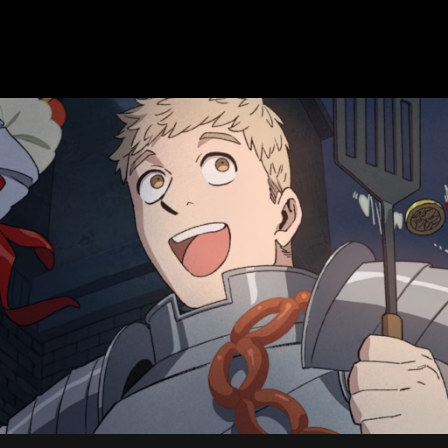
Saltar
al
contenido