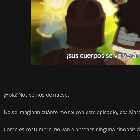
¡Hola! Nos vemos de nuevo.
No se imaginan cuánto me reí con este episodio, esa Marc
Como es costumbre, no van a obtener ninguna sinopsis de 