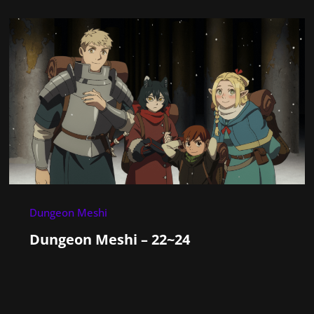
Dungeon Meshi
Dungeon Meshi – 22~24