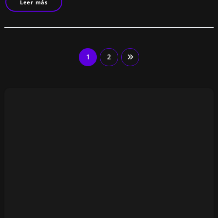
Leer más
Paginación
1
2
de
entradas