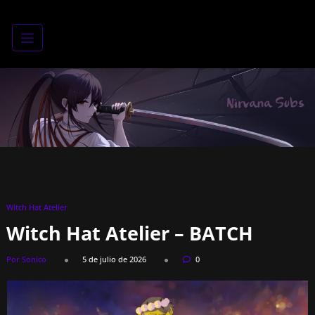
Saltar
al
contenido
Witch Hat Atelier
Witch Hat Atelier – BATCH
Por Sonico
5 de julio de 2026
0