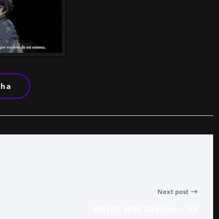
cha
Next post
Witch Hat Atelier – 13